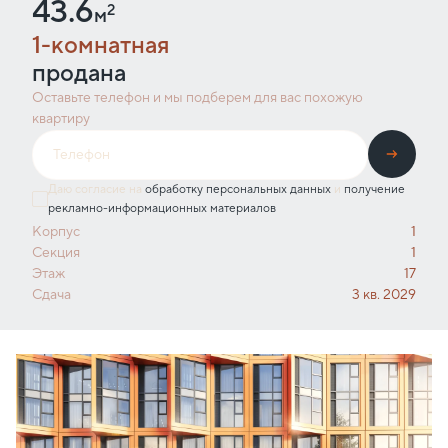
43.6
2
м
1-комнатная
продана
Оставьте телефон и мы подберем для вас похожую
квартиру
Даю согласие на
обработку персональных данных
и
получение
рекламно-информационных материалов
Корпус
1
Секция
1
Этаж
17
Сдача
3 кв. 2029