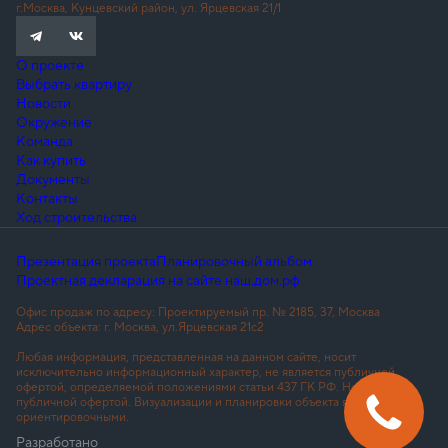
г.Москва, Кунцевский район, ул. Ярцевская 21/1
О проекте
Выбрать квартиру
Новости
Окружение
Команда
Как купить
Документы
Контакты
Ход строительства
Презентация проекта
Планировочный альбом
Проектная декларация на сайте наш.дом.рф
Офис продаж по адресу: Проектируемый пр. № 2185, 37, Москва
Адрес объекта: г. Москва, ул.Ярцевская 21с2
Любая информация, представленная на данном сайте, носит
исключительно информационный характер, не является публичной
офертой, определяемой положениями статьи 437 ГК РФ. Не является
публичной офертой. Визуализации и планировки объекта являются
ориентировочными.
Разработано