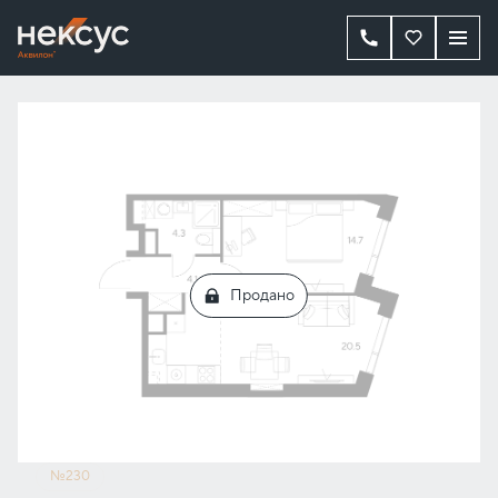
2
1-комнатная
43.6 м
Цена по запросу
Продано
№230