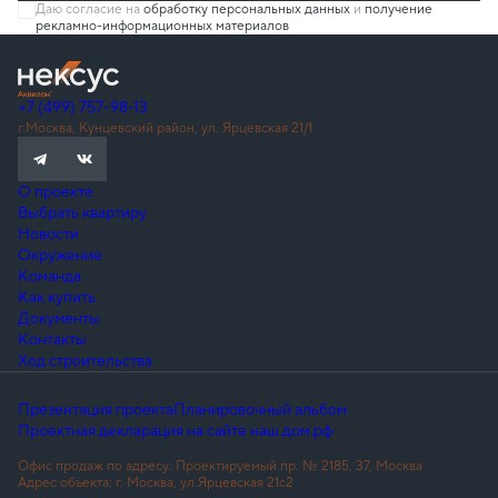
Даю согласие на
обработку персональных данных
и
получение
рекламно-информационных материалов
+7 (499) 757-98-13
г.Москва, Кунцевский район, ул. Ярцевская 21/1
О проекте
Выбрать квартиру
Новости
Окружение
Команда
Как купить
Документы
Контакты
Ход строительства
Презентация проекта
Планировочный альбом
Проектная декларация на сайте наш.дом.рф
Офис продаж по адресу: Проектируемый пр. № 2185, 37, Москва
Адрес объекта: г. Москва, ул.Ярцевская 21с2