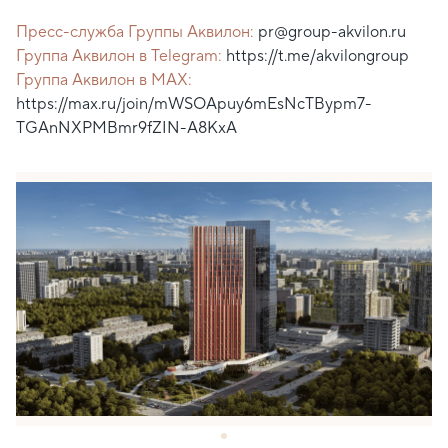
Пресс-служба Группы Аквилон:
pr@group-akvilon.ru
Группа Аквилон в Telegram:
https://t.me/akvilongroup
Группа Аквилон в MAX:
https://max.ru/join/mWSOApuy6mEsNcTBypm7-
TGAnNXPMBmr9fZIN-A8KxA