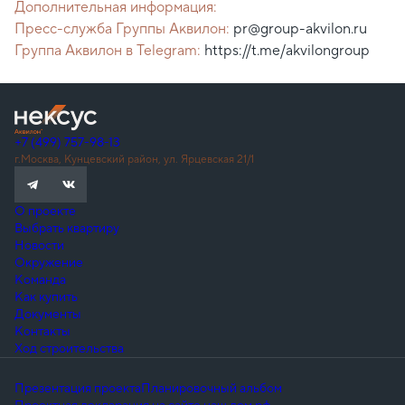
Дополнительная информация:
Пресс-служба Группы Аквилон:
pr@group-akvilon.ru
Группа Аквилон в Telegram:
https://t.me/akvilongroup
+7 (499) 757-98-13
г.Москва, Кунцевский район, ул. Ярцевская 21/1
О проекте
Выбрать квартиру
Новости
Окружение
Команда
Как купить
Документы
Контакты
Ход строительства
Презентация проекта
Планировочный альбом