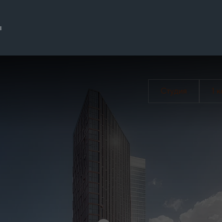
ы
Студия
1 к