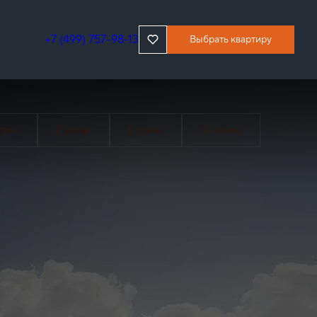
+7 (499) 757-98-13
Выбрать квартиру
омн.
2 комн.
3 комн.
4+ комн.