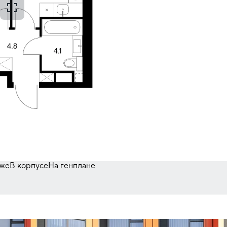
аже
В корпусе
На генплане