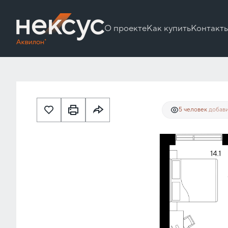
О проекте
Как купить
Контакт
29 627 717 руб.
2
1-комнатная
39.6 м
22 220 788 руб.
Ипотека
5 человек
добави