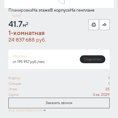
Планировка
На этаже
В корпусе
На генплане
№346
41.7
2
м
1-комнатная
24 837 688 руб.
33 116 917 руб.
Ипотека
Подробнее
от 195 957 руб./мес
Корпус
1
Секция
1
Этаж
25
Сдача
3 кв. 2029
Заказать звонок
Все характеристики