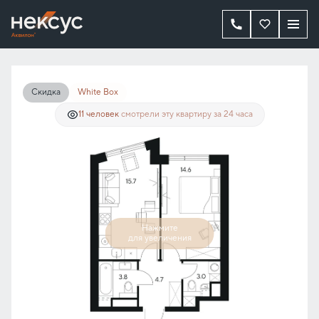
2
1-комнатная
41.8 м
33 759 965 руб.
25 319 974 руб.
Ипотека
от 202 048 руб./мес.
Скидка
White Box
11 человек
смотрели эту квартиру за 24 часа
Нажмите
для увеличения