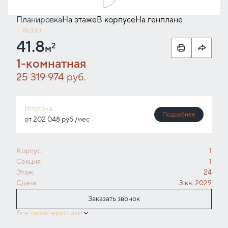
Планировка
На этаже
В корпусе
На генплане
№330
41.8
2
м
1-комнатная
25 319 974 руб.
33 759 965 руб.
Ипотека
Подробнее
от 202 048 руб./мес
Корпус
1
Секция
1
Этаж
24
Сдача
3 кв. 2029
Заказать звонок
Все характеристики