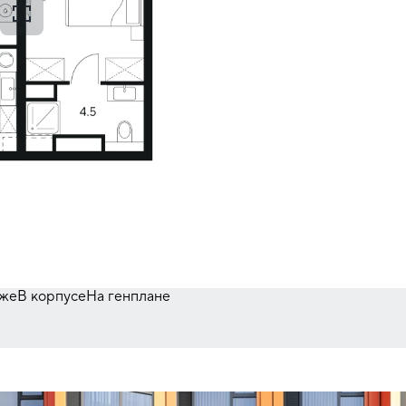
аже
В корпусе
На генплане