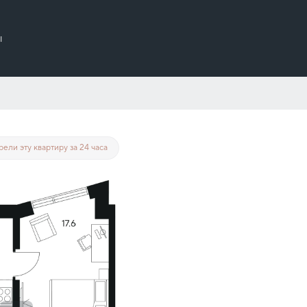
ы
от 215 338 руб./мес.
рели эту квартиру за 24 часа