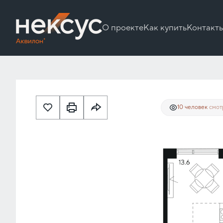
О проекте
Как купить
Контакт
35 163 007 руб.
2
1-комнатная
43.3 м
26 372 255 руб.
Ипотека
10 человек
смот