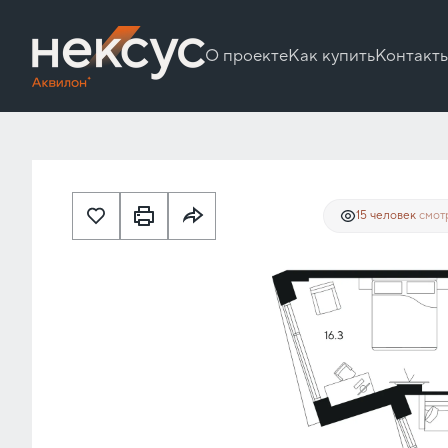
О проекте
Как купить
Контакт
40 268 917 руб.
2
2-комнатная
55.1 м
30 201 688 руб.
Ипотека
о
15 человек
смотр