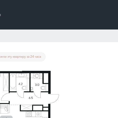
ы
т 68 146 руб./мес.
ели эту квартиру за 24 часа