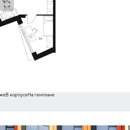
аже
В корпусе
На генплане