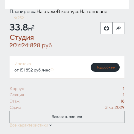
Планировка
На этаже
В корпусе
На генплане
№252
33.8
2
м
Студия
20 624 828 руб.
27 499 771 руб.
Ипотека
Подробнее
от 151 852 руб./мес
Корпус
1
Секция
1
Этаж
18
Сдача
3 кв. 2029
Заказать звонок
Все характеристики