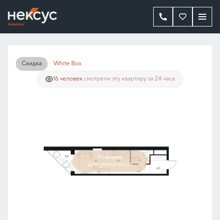
2
Студия
33.8 м
27 499 771 руб.
20 624 828 руб.
Ипотека
от 151 852 руб./мес.
Скидка
White Box
16 человек
смотрели эту квартиру за 24 часа
Нажмите
для увеличения