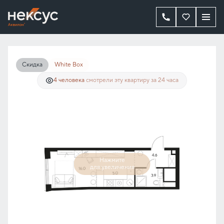
2
Студия
29.5 м
26 344 405 руб.
19 758 304 руб.
Ипотека
от 44 582 руб./мес.
Скидка
White Box
4 человекa
смотрели эту квартиру за 24 часа
Нажмите
для увеличения