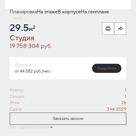
Планировка
На этаже
В корпусе
На генплане
№371
29.5
2
м
Студия
19 758 304 руб.
26 344 405 руб.
Ипотека
Подробнее
от 44 582 руб./мес
Корпус
1
Секция
1
Этаж
26
Сдача
3 кв. 2029
Заказать звонок
Все характеристики